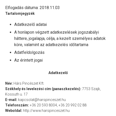
Boraink
Elfogadás dátuma:
2018.11.03
Castellum
Tartalomjegyzék
Cabernet Franc
Adatkezelő adatai
Cabernet Sauvignon
A honlapon végzett adatkezelések jogszabályi
Chardonnay
háttere, jogalapja, célja, a kezelt személyes adatok
Cirfandli (édes)
köre, valamint az adatkezelés időtartama
Cirfandli
Adatfeldolgozás
Hárslevelű
Az érintett jogai
Juhfark
Olaszrizling
Adatkezelő
Királyleányka
Név:
Hárs Pincészet Kft.
Muscat Ottonel
Székhely és levelezési cím (panaszkezelés):
7753 Szajk,
Merlot
Kossuth u. 17
Portugieser
E-mail:
kapcsolat@harspinceszet.hu
Telefonszám:
+36 20 593 8004, +36 20 992 02 88
Rose Cuvée
Weboldal:
http://www.harspinceszet.hu
Sauvignon Blanc