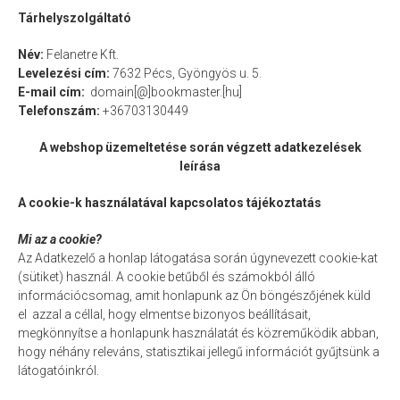
Tárhelyszolgáltató
Szürkebarát
Tündérbor
Név:
Felanetre Kft.
Tramini
Levelezési cím:
7632 Pécs, Gyöngyös u. 5.
E-mail cím:
domain[@]bookmaster.[hu]
Tilia Cuvée
Telefonszám:
+36703130449
Zöld Veltelini
Szőlőlé
A webshop üzemeltetése során végzett adatkezelések
leírása
Biotermesztés
Borkóstoló
A cookie-k használatával kapcsolatos tájékoztatás
Webáruház
Mi az a cookie?
Vásárlás
Az Adatkezelő a honlap látogatása során úgynevezett cookie-kat
Kosár
(sütiket) használ. A cookie betűből és számokból álló
információcsomag, amit honlapunk az Ön böngészőjének küld
Pénztár
el azzal a céllal, hogy elmentse bizonyos beállításait,
A fiókom
megkönnyítse a honlapunk használatát és közreműködik abban,
hogy néhány releváns, statisztikai jellegű információt gyűjtsünk a
ÁSZF
látogatóinkról.
Szállítási feltételek