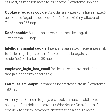
eszközt, és mobilon átvált teljes nézetre. Élettartama 365 nap.
Cookie elfogadás cookie:
Az oldalra érkezéskor a figyelmeztető
ablakban elfogadja a cookiek tárolásáról szóló nyilatkozatot.
Élettartama 365 nap.
Kosár cookie:
A kosárba helyezett termékeket rögzíti.
Élettartama 365 nap.
Intelligens ajánlat cookie:
Intelligens ajánlatok megjelenítésének
feltételeit rögzíti (pl. volt-e már az oldalon a látogató, van-e
rendelése). Élettartama 30 nap.
employee_login_last_email
Bejelentkezésnél az emailcímet
tárolja a böngésző bezárásáig.
Ealrm, ealem, ealpw
Permanens beléptetést biztosít. Élettartama
180 nap.
Amennyiben Ön nem fogadja el a cookie-k használatát, akkor
bizonyos funkciók nem lesznek elérhetőek az Ön számára. A
cookie-k törléséről bővebb tájékoztatást az alábbi linkeken