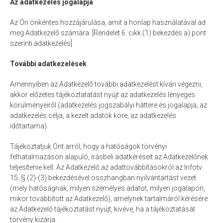
Az adatkezelés jogalapja
Az Ön önkéntes hozzájárulása, amit a honlap használatával ad
meg Adatkezelő számára. [Rendelet 6. cikk (1) bekezdés a) pont
szerinti adatkezelés]
További adatkezelések
Amennyiben az Adatkezelő további adatkezelést kíván végezni,
akkor előzetes tájékoztatatást nyújt az adatkezelés lényeges
körülményeiről (adatkezelés jogszabályi háttere és jogalapja, az
adatkezelés célja, a kezelt adatok köre, az adatkezelés
időtartama).
Tájékoztatjuk Önt arról, hogy a hatóságok törvényi
felhatalmazáson alapuló, írásbeli adatkéréseit az Adatkezelőnek
teljesítenie kell. Az Adatkezelő az adattovábbításokról az Infotv.
15. § (2)-(3) bekezdésével összhangban nyilvántartást vezet
(mely hatóságnak, milyen személyes adatot, milyen jogalapon,
mikor továbbított az Adatkezelő), amelynek tartalmáról kérésére
az Adatkezelő tájékoztatást nyújt, kivéve, ha a tájékoztatását
törvény kizárja.