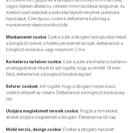
a cookie-k nem gyűjtenek a látogatót azonosító információkat,
vagyis teljesen általános, névtelen információkkal dolgoznak. Az
ezekből nyert adatokat a weboldal teljesítményének javítására
használjuk. Ezen típusú cookie-k élettartama kizárólag a
munkamenet idejére korlátozódik.
Munkamenet cookie:
Ezek a sütik a látogató tartózkodási helyét,
a böngésző nyelvét, a fizetés pénznemét tárolják, élettartamuk a
böngésző bezárása, vagy maximum 2 óra.
Korhatáros tartalom cookie:
Ezek a sütik a korhatáros tartalom
jóváhagyásának tényét és azt rögzítik, hogy az érintett 18 éven
felüli, élettartamuk a böngésző bezárásáig tart.
Referer cookiek:
Azt rögzítik, hogy a látogató milyen külső
oldalról érkezett az oldalra. Élettartamuk a böngésző bezárásáig
tart.
Utoljára megtekintett termék cookie:
Rögzíti a termékeket,
amiket utoljára megtekintett a látogató. Élettartamuk 60 nap.
Mobil verzió, design cookie:
Érzékeli a látogató használt