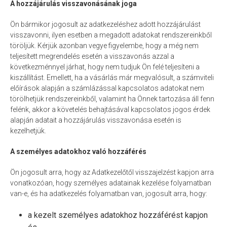
A hozzájárulás visszavonásának joga
Ön bármikor jogosult az adatkezeléshez adott hozzájárulást
visszavonni, ilyen esetben a megadott adatokat rendszereinkből
töröljük. Kérjük azonban vegye figyelembe, hogy a még nem
teljesített megrendelés esetén a visszavonás azzal a
következménnyel járhat, hogy nem tudjuk Ön felé teljesíteni a
kiszállítást. Emellett, ha a vásárlás már megvalósult, a számviteli
előírások alapján a számlázással kapcsolatos adatokat nem
törölhetjük rendszereinkből, valamint ha Önnek tartozása áll fenn
felénk, akkor a követelés behajtásával kapcsolatos jogos érdek
alapján adatait a hozzájárulás visszavonása esetén is
kezelhetjük.
A személyes adatokhoz való hozzáférés
Ön jogosult arra, hogy az Adatkezelőtől visszajelzést kapjon arra
vonatkozóan, hogy személyes adatainak kezelése folyamatban
van-e, és ha adatkezelés folyamatban van, jogosult arra, hogy:
a kezelt személyes adatokhoz hozzáférést kapjon