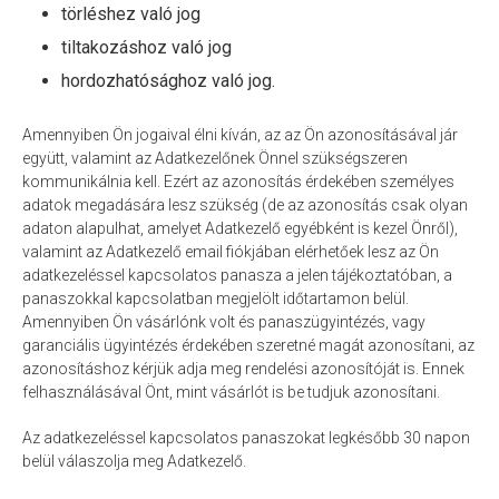
törléshez való jog
tiltakozáshoz való jog
hordozhatósághoz való jog.
Amennyiben Ön jogaival élni kíván, az az Ön azonosításával jár
együtt, valamint az Adatkezelőnek Önnel szükségszeren
kommunikálnia kell. Ezért az azonosítás érdekében személyes
adatok megadására lesz szükség (de az azonosítás csak olyan
adaton alapulhat, amelyet Adatkezelő egyébként is kezel Önről),
valamint az Adatkezelő email fiókjában elérhetőek lesz az Ön
adatkezeléssel kapcsolatos panasza a jelen tájékoztatóban, a
panaszokkal kapcsolatban megjelölt időtartamon belül.
Amennyiben Ön vásárlónk volt és panaszügyintézés, vagy
garanciális ügyintézés érdekében szeretné magát azonosítani, az
azonosításhoz kérjük adja meg rendelési azonosítóját is. Ennek
felhasználásával Önt, mint vásárlót is be tudjuk azonosítani.
Az adatkezeléssel kapcsolatos panaszokat legkésőbb 30 napon
belül válaszolja meg Adatkezelő.