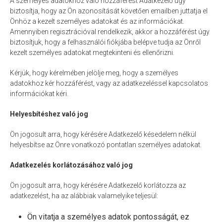
A személyes adatokhoz való hozzáférést Adatkezelő úgy
biztosítja, hogy az Ön azonosítását követően emailben juttatja el
Önhöz a kezelt személyes adatokat és az információkat.
Amennyiben regisztrációval rendelkezik, akkor a hozzáférést úgy
biztosítjuk, hogy a felhasználói fiókjába belépve tudja az Önről
kezelt személyes adatokat megtekinteni és ellenőrizni.
Kérjük, hogy kérelmében jelölje meg, hogy a személyes
adatokhoz kér hozzáférést, vagy az adatkezeléssel kapcsolatos
információkat kéri.
Helyesbítéshez való jog
Ön jogosult arra, hogy kérésére Adatkezelő késedelem nélkül
helyesbítse az Önre vonatkozó pontatlan személyes adatokat.
Adatkezelés korlátozásához való jog
Ön jogosult arra, hogy kérésére Adatkezelő korlátozza az
adatkezelést, ha az alábbiak valamelyike teljesül:
Ön vitatja a személyes adatok pontosságát, ez