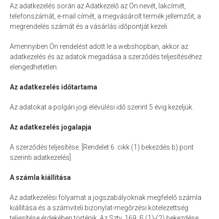
Az adatkezelés során az Adatkezelő az Ön nevét, lakcímét,
telefonszámát, e-mail címét, a megvásárolt termék jellemzőit, a
megrendelés számát és a vásárlás időpontját kezeli.
Amennyiben Ön rendelést adott le a webshopban, akkor az
adatkezelés és az adatok megadása a szerződés teljesítéséhez
elengedhetetlen.
Az adatkezelés időtartama
Az adatokat a polgári jogi elévülési idő szerint 5 évig kezeljük.
Az adatkezelés jogalapja
A szerződés teljesítése. [Rendelet 6. cikk (1) bekezdés b) pont
szerinti adatkezelés]
A számla kiállítása
Az adatkezelési folyamat a jogszabályoknak megfelelő számla
kiállítása és a számviteli bizonylat-megőrzési kötelezettség
teljesítése érdekében történik. Az Sztv. 169. § (1)-(2) bekezdése