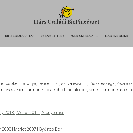
Hárs Családi BioPincészet
BIOTERMESZTÉS
BORKÓSTOLÓ
WEBÁRUHÁZ
PARTNEREINK
mölcsöket – áfonya, fekete ribizli, szilvalekvár – , fűszerességet, őszi ava
t és szépen harmonizáló alkoholt mutató bor, kerek, harmonikus és n
eny 2013 | Merlot 2011 | Aranyérmes
y 2008 | Merlot 2007 | Győztes Bor