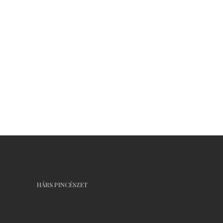
Merlot
Portugieser
Rose Cuvée
Sauvignon Blanc
Szürkebarát
Tündérbor
Tramini
Tilia Cuvée
Zöld Veltelini
Szőlőlé
Biotermesztés
Borkóstoló
HÁRS PINCÉSZET
Webáruház
Vásárlás
Kosár