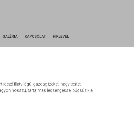
Kezdőlap
Rólunk
GALÉRIA
KAPCSOLAT
HÍRLEVÉL
Boraink
Castellum
Cabernet Franc
Cabernet Sauvignon
Chardonnay
Cirfandli (édes)
rt idéző illatvilágú, gazdag
ízeket, nagy testet,
agyon hosszú, tartalmas lecsengéssel búcsúzik a
Cirfandli
Hárslevelű
Juhfark
Olaszrizling
Királyleányka
Muscat Ottonel