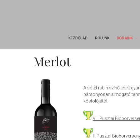
KEZDŐLAP
RÓLUNK
BORAINK
Merlot
A sötét rubin színű, érett gyü
bársonyosan simogató tannin
kóstolójától.
VII. Pusztai Bioborvers
II. Pusztai Bioborversen