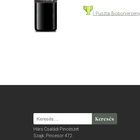
I. Pusztai Bioborversen
Hárs Családi Pincészet
Szajk, Pincesor 472.