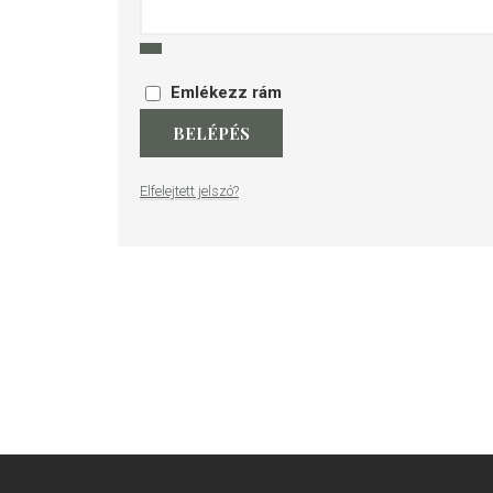
Emlékezz rám
BELÉPÉS
Elfelejtett jelszó?