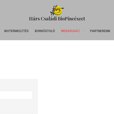
Hárs Családi BioPincészet
BIOTERMESZTÉS
BORKÓSTOLÓ
WEBÁRUHÁZ
PARTNEREINK