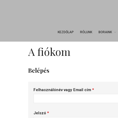
KEZDŐLAP
RÓLUNK
BORAINK
A fiókom
Belépés
Felhasználónév vagy Email cím
*
Jelszó
*