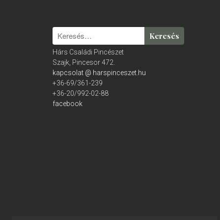
Hárs Családi Pincészet
Szajk, Pincesor 472.
kapcsolat @ harspinceszet.hu
+36-69/361-239
+36-20/992-02-88
facebook