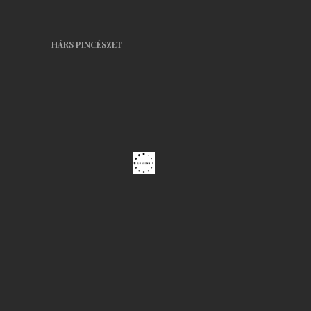
Pénztár
A fiókom
HÁRS PINCÉSZET
ÁSZF
Szállítási feltételek
Segítség
Adatkezelési nyilatkozat
Partnereink
Galéria
Kapcsolat
Hírlevél