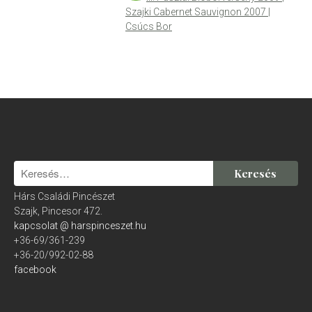
Szajki Cabernet Sauvignon 2007 |
Pénztár
Csúcs Bor
A fiókom
ÁSZF
Szállítási feltételek
Segítség
Adatkezelési nyilatkozat
Partnereink
Galéria
Kapcsolat
Hárs Családi Pincészet
Hírlevél
Szajk, Pincesor 472.
kapcsolat @ harspinceszet.hu
+36-69/361-239
+36-20/992-02-88
facebook