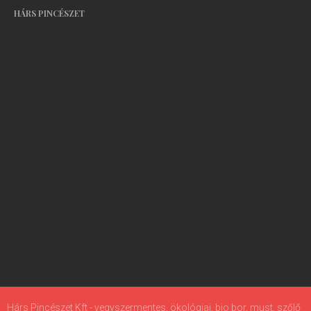
HÁRS PINCÉSZET
Hárs Pincészet Kft - vegyszermentes, ökológiai, bio bor, must, szőlő