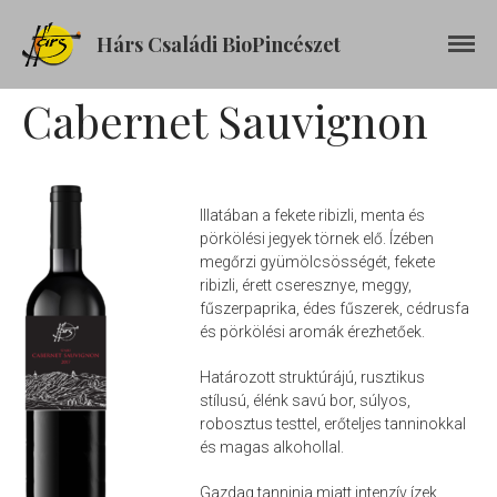
Hárs Családi BioPincészet
Kezdőlap
Cabernet Sauvignon
Rólunk
Boraink
Castellum
Illatában a fekete ribizli, menta és
Cabernet Franc
pörkölési jegyek törnek elő. Ízében
Cabernet Sauvignon
megőrzi gyümölcsösségét, fekete
ribizli, érett cseresznye, meggy,
Chardonnay
fűszerpaprika,
édes fűszerek, cédrusfa
Cirfandli (édes)
és pörkölési aromák érezhetőek.
Cirfandli
Határozott struktúrájú, rusztikus
Hárslevelű
stílusú, élénk savú bor, súlyos,
Juhfark
robosztus testtel, erőteljes tanninokkal
és magas alkohollal.
Olaszrizling
Királyleányka
Gazdag tanninja miatt intenzív ízek,