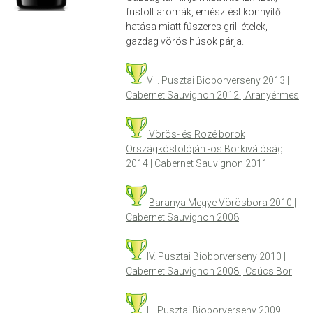
Muscat Ottonel
füstölt aromák, emésztést könnyítő
hatása miatt fűszeres grill ételek,
Merlot
gazdag vörös húsok párja.
Portugieser
Rose Cuvée
VII. Pusztai Bioborverseny 2013 |
Sauvignon Blanc
Cabernet Sauvignon 2012 | Aranyérmes
Szürkebarát
Tündérbor
Vörös- és Rozé borok
Országkóstolóján
-os Borkiválóság
Tramini
2014 | Cabernet Sauvignon 2011
Tilia Cuvée
Zöld Veltelini
Baranya Megye Vörösbora 2010 |
Szőlőlé
Cabernet Sauvignon 2008
Biotermesztés
Borkóstoló
IV. Pusztai Bioborverseny 2010 |
Webáruház
Cabernet Sauvignon 2008 | Csúcs Bor
Vásárlás
III. Pusztai Bioborverseny 2009 |
Kosár