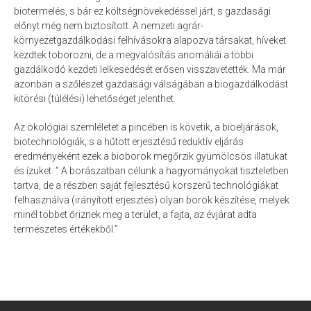
biotermelés, s bár ez költségnövekedéssel járt, s gazdasági
előnyt még nem biztosított. A nemzeti agrár-
környezetgazdálkodási felhívásokra alapozva társakat, híveket
kezdtek toborozni, de a megvalósítás anomáliái a többi
gazdálkodó kezdeti lelkesedését erősen visszavetették. Ma már
azonban a szőlészet gazdasági válságában a biogazdálkodást
kitörési (túlélési) lehetőséget jelenthet.
Az ökológiai szemléletet a pincében is követik, a bioeljárások,
biotechnológiák, s a hűtött erjesztésű reduktív eljárás
eredményeként ezek a bioborok megőrzik gyümölcsös illatukat
és ízüket. ” A borászatban célunk a hagyományokat tiszteletben
tartva, de a részben saját fejlesztésű korszerű technológiákat
felhasználva (irányított erjesztés) olyan borok készítése, melyek
minél többet őriznek meg a terület, a fajta, az évjárat adta
természetes értékekből.”