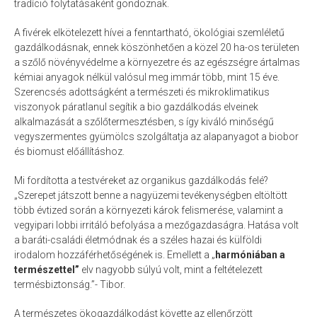
tradíció folytatásaként gondoznak.
Kosár
Pénztár
A fivérek elkötelezett hívei a fenntartható, ökológiai szemléletű
gazdálkodásnak, ennek köszönhetően a közel 20 ha-os területen
A fiókom
a szőlő növényvédelme a környezetre és az egészségre ártalmas
ÁSZF
kémiai anyagok nélkül valósul meg immár több, mint 15 éve.
Szerencsés adottságként a természeti és mikroklimatikus
Szállítási feltételek
viszonyok páratlanul segítik a bio gazdálkodás elveinek
Segítség
alkalmazását a szőlőtermesztésben, s így kiváló minőségű
Adatkezelési nyilatkozat
vegyszermentes gyümölcs szolgáltatja az alapanyagot a biobor
és biomust előállításhoz.
Partnereink
Galéria
Mi fordította a testvéreket az organikus gazdálkodás felé?
Kapcsolat
„Szerepet játszott benne a nagyüzemi tevékenységben eltöltött
több évtized során a környezeti károk felismerése, valamint a
Hírlevél
vegyipari lobbi irritáló befolyása a mezőgazdaságra. Hatása volt
a baráti-családi életmódnak és a széles hazai és külföldi
irodalom hozzáférhetőségének is. Emellett a „
harmóniában a
természettel”
elv nagyobb súlyú volt, mint a feltételezett
termésbiztonság.”- Tibor.
A természetes ökogazdálkodást követte az ellenőrzött