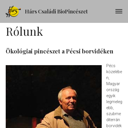
Hárs Családi BioPincészet
Rólunk
Kezdőlap
Rólunk
Boraink
Ökológiai pincészet a Pécsi borvidéken
Castellum
Cabernet Franc
Pécs
közelébe
Cabernet Sauvignon
n,
Chardonnay
Magyar
Cirfandli (édes)
ország
egyik
Cirfandli
legmeleg
Hárslevelű
ebb,
Juhfark
szubme
diterrán
Olaszrizling
borvidék