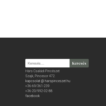
Hárs Családi Pincészet
Szajk, Pincesor 472.
kapcsolat @ harspinceszet.hu
+36-69/361-239
+36-20/992-02-88
facebook