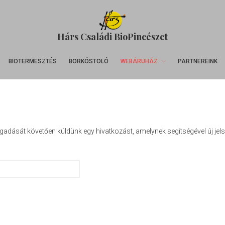
Hárs Családi BioPincészet
BIOTERMESZTÉS
BORKÓSTOLÓ
WEBÁRUHÁZ
PARTNEREINK
egadását követően küldünk egy hivatkozást, amelynek segítségével új jelsz