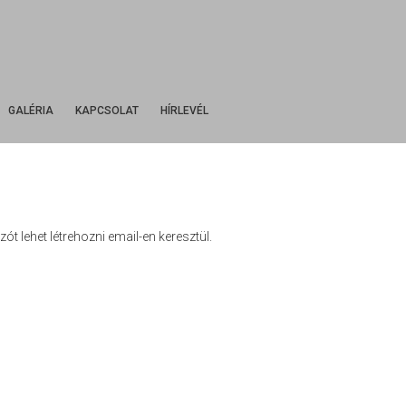
Kezdőlap
Rólunk
GALÉRIA
KAPCSOLAT
HÍRLEVÉL
Boraink
Castellum
Cabernet Franc
Cabernet Sauvignon
Chardonnay
ót lehet létrehozni email-en keresztül.
Cirfandli (édes)
Cirfandli
Hárslevelű
Juhfark
Olaszrizling
Királyleányka
Muscat Ottonel