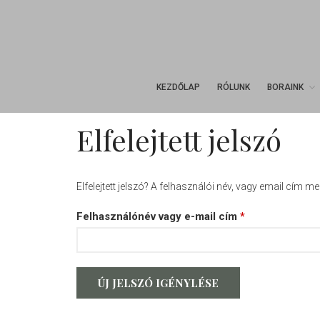
KEZDŐLAP
RÓLUNK
BORAINK
Elfelejtett jelszó
Elfelejtett jelszó? A felhasználói név, vagy email cím m
Felhasználónév vagy e-mail cím
*
ÚJ JELSZÓ IGÉNYLÉSE