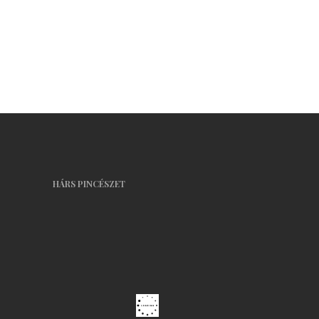
Merlot
Portugieser
Rose Cuvée
Sauvignon Blanc
Szürkebarát
Tündérbor
Tramini
Tilia Cuvée
Zöld Veltelini
HÁRS PINCÉSZET
Szőlőlé
Biotermesztés
Borkóstoló
Webáruház
Vásárlás
Kosár