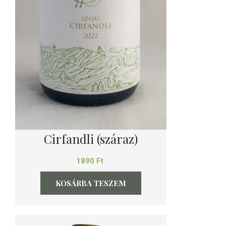
Cirfandli (száraz)
1890
Ft
KOSÁRBA TESZEM