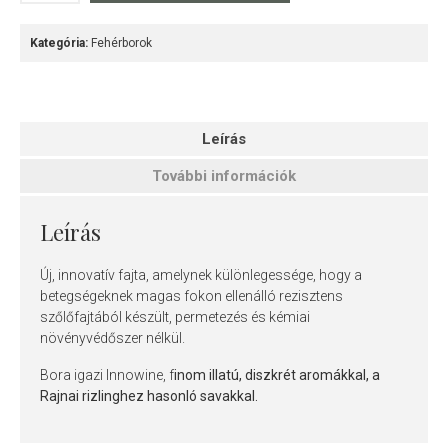
Kategória:
Fehérborok
Leírás
További információk
Leírás
Új, innovatív fajta, amelynek különlegessége, hogy a
betegségeknek magas fokon ellenálló rezisztens
szőlőfajtából készült, permetezés és kémiai
növényvédőszer nélkül.
Bora igazi Innowine, f
inom illatú, diszkrét aromákkal, a
Rajnai rizlinghez hasonló savakkal.