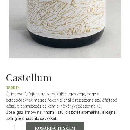
Castellum
1890
Ft
Új, innovatív fajta, amelynek különlegessége, hogy a
betegségeknek magas fokon ellenálló rezisztens szőlőfajtából
készült, permetezés és kémiai növényvédőszer nélkül.
Bora igazi Innowine, f
inom illatú, diszkrét aromákkal, a Rajnai
rizlinghez hasonló savakkal.
KOSÁRBA TESZEM