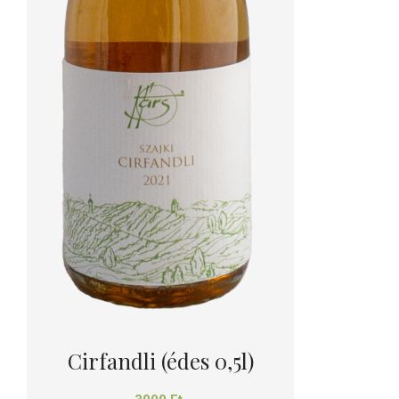
Cirfandli (édes 0,5l)