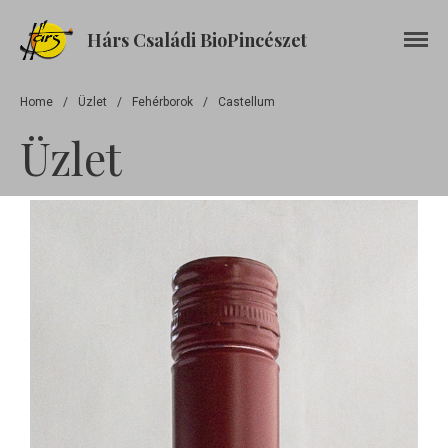
Hárs Családi BioPincészet
Home
/
Üzlet
/
Fehérborok
/
Castellum
Üzlet
Kezdőlap
Rólunk
Boraink
Castellum
Cabernet Franc
Cabernet Sauvignon
Chardonnay
Cirfandli (édes)
Cirfandli