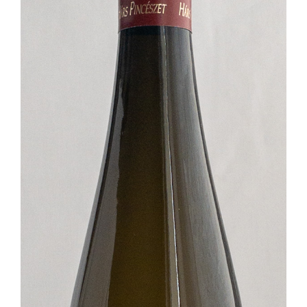
Hárslevelű
Juhfark
Olaszrizling
Királyleányka
Muscat Ottonel
Merlot
Portugieser
Rose Cuvée
Sauvignon Blanc
Szürkebarát
Tündérbor
Tramini
Tilia Cuvée
Zöld Veltelini
Szőlőlé
Biotermesztés