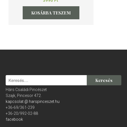
3990
Ft
KOSÁRBA TESZEM
Hárs Családi Pincészet
Szajk, Pincesor 472.
kapcsolat @ harspinceszet.hu
+36-69/361-239
+36-20/992-02-88
facebook