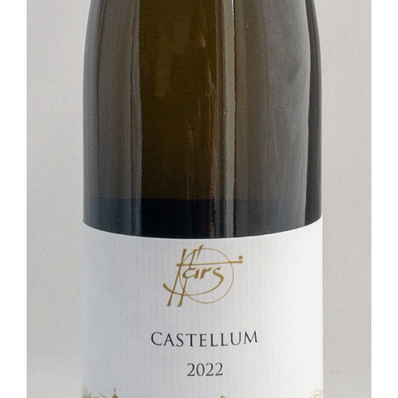
Borkóstoló
Webáruház
Vásárlás
Kosár
Pénztár
A fiókom
ÁSZF
Szállítási feltételek
Segítség
Adatkezelési nyilatkozat
Partnereink
Galéria
Kapcsolat
Hírlevél